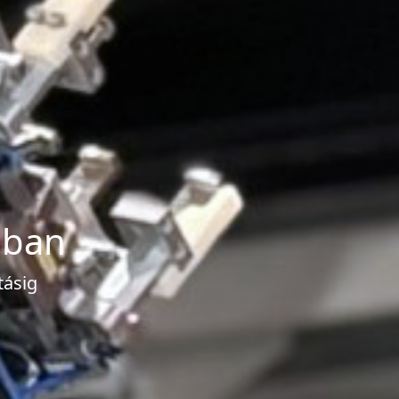
ában
tásig