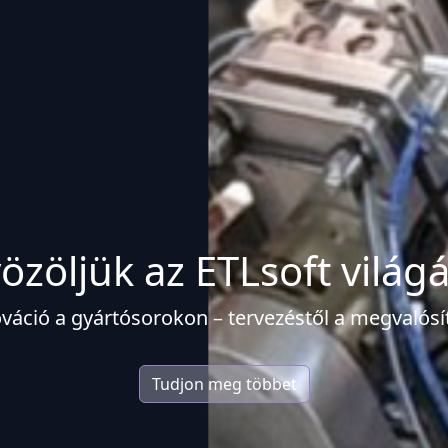
özöljük az ETLsoft világ
váció a gyártósorokon – tervezéstől a megvalósí
Tudjon meg többet