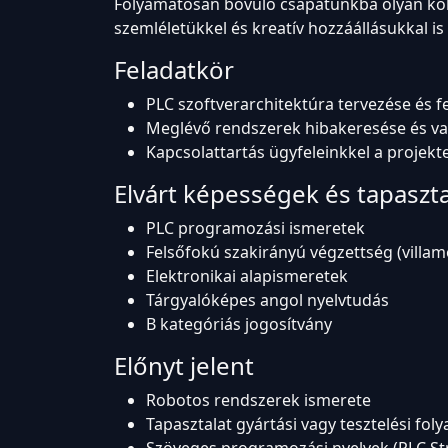
Folyamatosan bővülő csapatunkba olyan kol
szemléletükkel és kreatív hozzáállásukkal i
Feladatkör
PLC szoftverarchitektúra tervezése és f
Meglévő rendszerek hibakeresése és va
Kapcsolattartás ügyfeleinkkel a projek
Elvárt képességek és tapaszt
PLC programozási ismeretek
Felsőfokú szakirányú végzettség (villa
Elektronikai alapismeretek
Tárgyalóképes angol nyelvtudás
B kategóriás jogosítvány
Előnyt jelent
Robotos rendszerek ismerete
Tapasztalat gyártási vagy tesztelési f