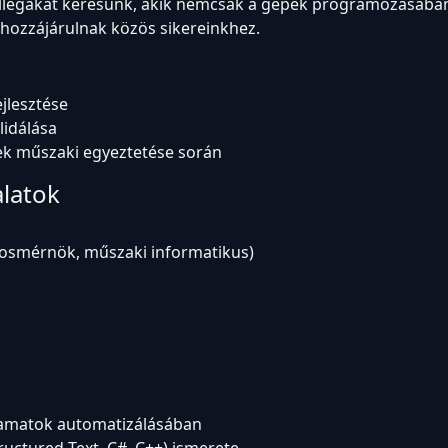
légákat keresünk, akik nemcsak a gépek programozásában
s hozzájárulnak közös sikereinkhez.
ejlesztése
lidálása
tek műszaki egyeztetése során
alatok
mosmérnök, műszaki informatikus)
olyamatok automatizálásában