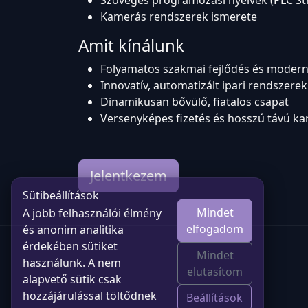
Szöveges programozási nyelvek (PLC Str
Kamerás rendszerek ismerete
Amit kínálunk
Folyamatos szakmai fejlődés és moder
Innovatív, automatizált ipari rendszerek
Dinamikusan bővülő, fiatalos csapat
Versenyképes fizetés és hosszú távú ka
Jelentkezem
Sütibeállítások
Mindet
A jobb felhasználói élmény
elfogadom
és anonim analitika
érdekében sütiket
Mindet
használunk. A nem
elutasítom
alapvető sütik csak
hozzájárulással töltődnek
Beállítások