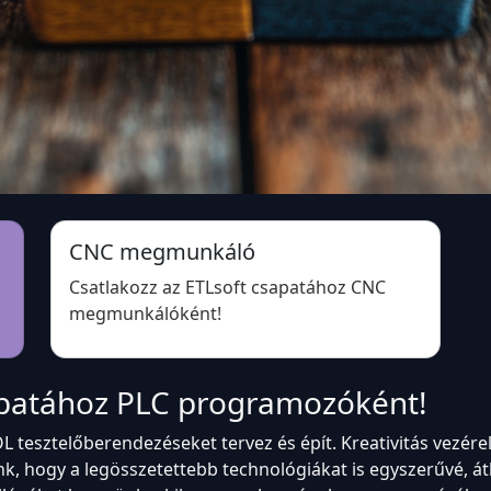
CNC megmunkáló
Csatlakozz az ETLsoft csapatához CNC
megmunkálóként!
sapatához PLC programozóként!
L tesztelőberendezéseket tervez és épít. Kreativitás vezére
, hogy a legösszetettebb technológiákat is egyszerűvé, át