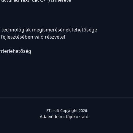
uctured Text, C#, C++) ismerete
n technológiák megismerésének lehetősége
 fejlesztésében való részvétel
rrierlehetőség
ETLsoft Copyright
2026
Adatvédelmi tájékoztató