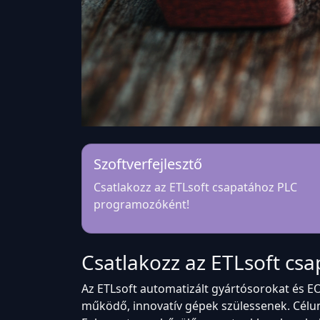
Szoftverfejlesztő
Csatlakozz az ETLsoft csapatához PLC
programozóként!
Csatlakozz az ETLsoft c
Az ETLsoft automatizált gyártósorokat és EO
működő, innovatív gépek szülessenek. Célunk